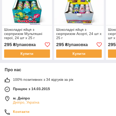
Шоколадні яйця з
Шоколадні яйця з
Шоко
сюрпризом Мультяшні
сюрпризом Асорті, 24 шт х
сюрп
герої, 24 шт х 25 г
25 г
шт х
295
295
295
₴/упаковка
₴/упаковка
Купити
Купити
Про нас
100% позитивних з 34 відгуків за рік
Працює з 14.03.2015
м. Дніпро
Дніпро, Україна
Контакти