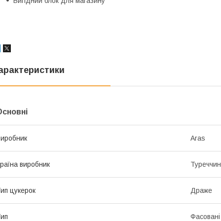
Вигідний блок для магазину
арактеристики
Основні
иробник
Aras
раїна виробник
Туреччи
ип цукерок
Драже
ип
Фасовані