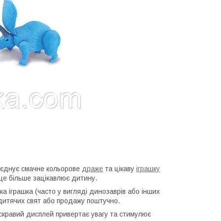
оєднує смачне кольорове
драже
та цікаву
іграшку
ще більше зацікавлює дитину.
а іграшка (часто у вигляді динозаврів або інших
 дитячих свят або продажу поштучно.
яскравий дисплей привертає увагу та стимулює