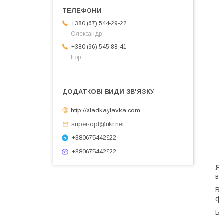
+380 (67) 544-29-22
Олександр
+380 (96) 545-88-41
Ігор
http://sladkaylavka.com
super-opt@ukr.net
+380675442922
+380675442922
в
В
ф
Б