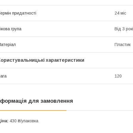
ермін придатності
24 міс
ікова група
Від 3 рок
атеріал
Пластик
Користувальницькі характеристики
ага
120
нформація для замовлення
іна:
430 ₴/упаковка