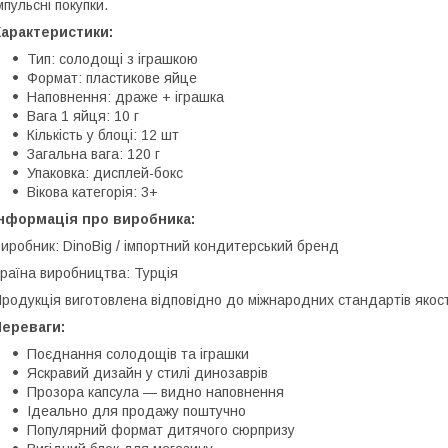
мпульсні покупки.
Характеристики:
Тип: солодощі з іграшкою
Формат: пластикове яйце
Наповнення: драже + іграшка
Вага 1 яйця: 10 г
Кількість у блоці: 12 шт
Загальна вага: 120 г
Упаковка: дисплей-бокс
Вікова категорія: 3+
Інформація про виробника:
иробник: DinoBig / імпортний кондитерський бренд
раїна виробництва: Турція
родукція виготовлена відповідно до міжнародних стандартів якості
Переваги:
Поєднання солодощів та іграшки
Яскравий дизайн у стилі динозаврів
Прозора капсула — видно наповнення
Ідеально для продажу поштучно
Популярний формат дитячого сюрпризу