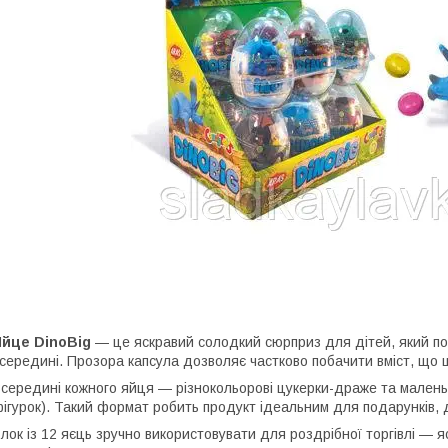
Яйце DinoBig
— це яскравий солодкий сюрприз для дітей, який п
середині. Прозора капсула дозволяє частково побачити вміст, що 
середині кожного яйця — різнокольорові цукерки-драже та маленьк
ігурок). Такий формат робить продукт ідеальним для подарунків,
лок із 12 яєць зручно використовувати для роздрібної торгівлі — 