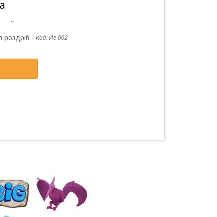
а
в роздріб
Код:
Иг 002