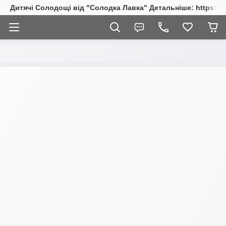
Дитячі Солодощі від "Солодка Лавка" Детальніше: https://s