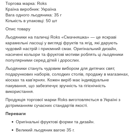
Торгова марка: Roks
Країна виробник: Україна
Вага одного льодяника: 35 г
Кількість в упаковці: 50 шт
Опис товару
Льодяники на паличці Roks «Смачняшка» — це яскраві
карамельні ласощі у вигляді фруктів та ягід, які дарують
чудовий настрій і приємний смак. Оригінальний дизайн,
насичені кольори та фруктові мотиви роблять ці льодяники
популярними серед дітей і дорослих.
Льодяники стануть чудовим вибором для дитячих свят,
подарункових наборів, солодких столів, продажу в магазинах,
кіосках та кав’ярнях. Кожен виріб має індивідуальне
пакування, що забезпечує зручність та гігієнічність
використання.
Продукція торгової марки Roks виготовляється в Україні з
дотриманням сучасних стандартів якості.
Переваги
Оригінальні фруктові форми та дизайн.
Великий льодяник вагою 35 г.