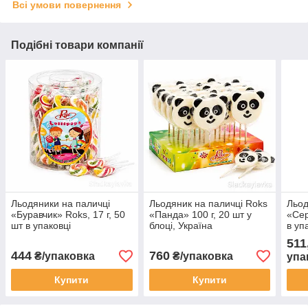
Всі умови повернення
Подібні товари компанії
Льодяники на паличці
Льодяник на паличці Roks
Льод
«Буравчик» Roks, 17 г, 50
«Панда» 100 г, 20 шт у
«Сер
шт в упаковці
блоці, Україна
в уп
511
444
760
₴/упаковка
₴/упаковка
упа
Купити
Купити