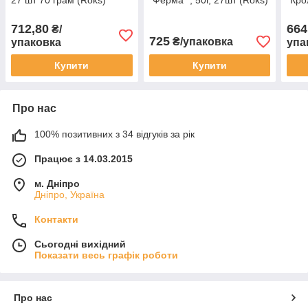
27 шт 70 грам (Roks)
"Ферма" , 50г, 27шт (Roks)
"Кро
712,80
664
₴/
725
₴/упаковка
упаковка
упа
Купити
Купити
Про нас
100% позитивних з 34 відгуків за рік
Працює з 14.03.2015
м. Дніпро
Дніпро, Україна
Контакти
Сьогодні вихідний
Показати весь графік роботи
Про нас