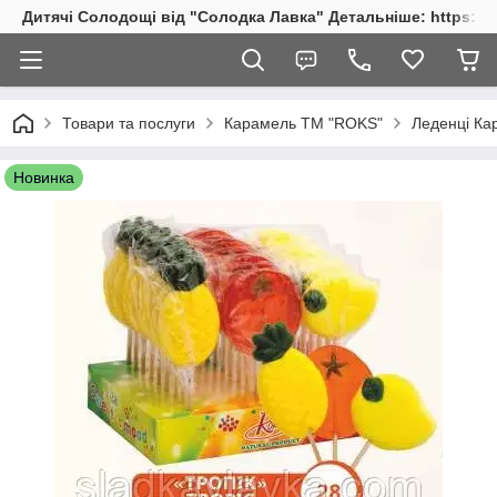
Дитячі Солодощі від "Солодка Лавка" Детальніше: https://s
Товари та послуги
Карамель ТМ "ROKS"
Леденці Кар
Новинка