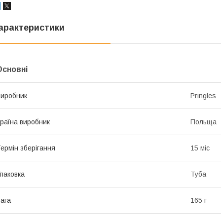
арактеристики
Основні
иробник
Pringles
раїна виробник
Польща
ермін зберігання
15 міс
паковка
Туба
ага
165 г