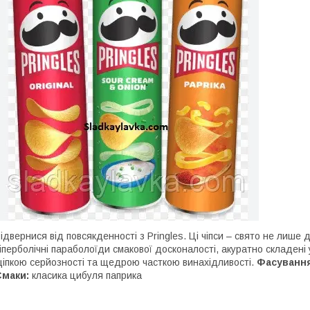
ідвернися від повсякденності з Pringles. Ці чіпси – свято не лише 
іперболічні параболоїди смакової досконалості, акуратно складені 
іпкою серйозності та щедрою часткою винахідливості.
Фасування
Смаки:
класика цибуля паприка