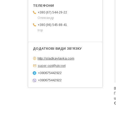
+380 (67) 544-29-22
Олександр
+380 (96) 545-88-41
Ігор
http://sladkaylavka.com
super-opt@ukr.net
+380675442922
+380675442922
В
Г
щ