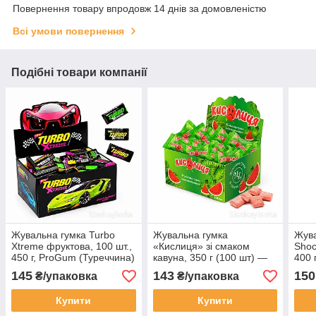
Повернення товару впродовж 14 днів за домовленістю
Всі умови повернення
Подібні товари компанії
Жувальна гумка Turbo
Жувальна гумка
Жува
Xtreme фруктова, 100 шт.,
«Кислиця» зі смаком
Shoc
450 г, ProGum (Туреччина)
кавуна, 350 г (100 шт) —
400 
ТОВ «Монжар», Україна
Gida
145
143
150
₴/упаковка
₴/упаковка
Купити
Купити