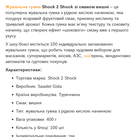
Жувальна гумка
Shock 2 Shock зі смаком вишні
– це
популярна жувальна гумка з рідкою кислою начинкою, яка
поєднує яскравий фруктовий смак, приємну кислинку та
тривалий аромат. Кожна гумка має м’яку текстуру та соковиту
начинку, що створює ефект «шокового» смаку вже з першого
укусу.
У шоу-боксі міститься 100 індивідуально запакованих
жувальних гумок, що робить товар чудовим вибором для
магазинів, супермаркетів, кіосків, АЗС,
кав
’ярень, вендингових
автоматів та гуртових покупців.
Характеристики:
Торгова марка: Shock 2 Shock
Виробник: Saadet Gida
Країна виробництва: Туреччина
Смак: вишня
Тип: жувальна гумка з рідкою кислою начинкою
Вага упаковки: 400 г
Кількість у блоці: 100 шт.
Індивідуальне пакування: так