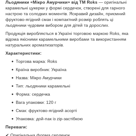
Льодяники «Мікро Амурчики» від ТМ Roks
— оригінальні
карамельні цукерки у формі сердечок, створені для гарного
настрою та солодких моментів. Яскравий дизайн, приємний
фруктово-ягідний смак і компактний розмір роблять ці
льодяники чудовим вибором для дітей та дорослих.
Продукція виробляється в Україні торговою маркою Roks, яка
відома якісними карамельними виробами та використанням
натуральних ароматизаторів.
Характеристики:
Торгова марка: Roks
Країна виробник: Україна
Назва: Мікро Амурчики
Тип: льодяники карамельні
Форма: сердечка
Вага упаковки: 120 г
Смак: фруктово-ягідний асорті
Упаковка: дой-пак із zip-застібкою
Переваги:
✔ Оригінальна форма сердечок