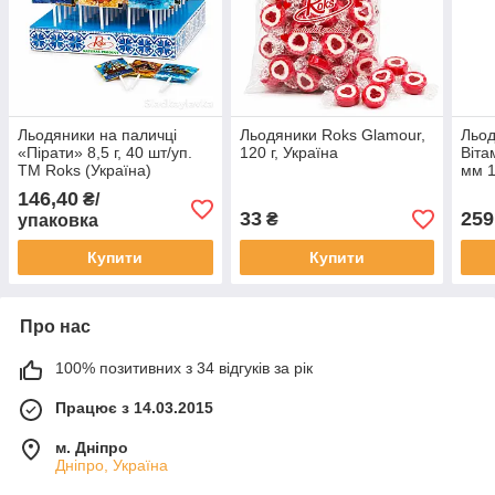
Льодяники на паличці
Льодяники Roks Glamour,
Льод
«Пірати» 8,5 г, 40 шт/уп.
120 г, Україна
Віта
ТМ Roks (Україна)
мм 1
146,40
₴/
33
259
₴
упаковка
Купити
Купити
Про нас
100% позитивних з 34 відгуків за рік
Працює з 14.03.2015
м. Дніпро
Дніпро, Україна