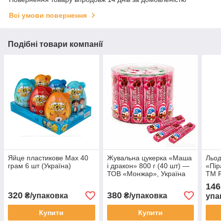
Всі умови повернення
Подібні товари компанії
Яйце пластикове Max 40
Жувальна цукерка «Маша
Льод
грам 6 шт (Україна)
і дракон» 800 г (40 шт) —
«Пір
ТОВ «Монжар», Україна
ТМ R
146
320
380
₴/упаковка
₴/упаковка
упа
Купити
Купити