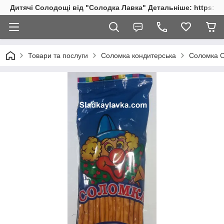
Дитячі Солодощі від "Солодка Лавка" Детальніше: https://s
Товари та послуги
Соломка кондитерська
Соломка Со