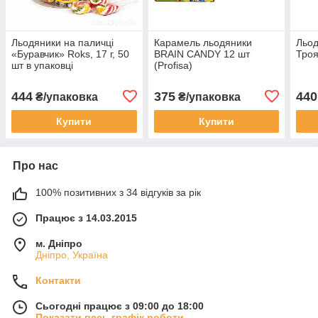
Льодяники на паличці
Карамель льодяники
Льод
«Буравчик» Roks, 17 г, 50
BRAIN CANDY 12 шт
Троя
шт в упаковці
(Profisa)
444
375
440
₴/упаковка
₴/упаковка
Купити
Купити
Про нас
100% позитивних з 34 відгуків за рік
Працює з 14.03.2015
м. Дніпро
Дніпро, Україна
Контакти
Сьогодні працює з 09:00 до 18:00
Показати весь графік роботи