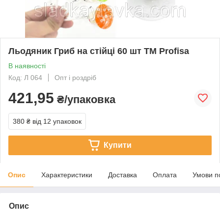
Льодяник Гриб на стійці 60 шт ТМ Profisa
В наявності
Код: Л 064
Опт і роздріб
421,95
₴/упаковка
380 ₴
від 12 упаковок
Купити
Опис
Характеристики
Доставка
Оплата
Умови п
Опис