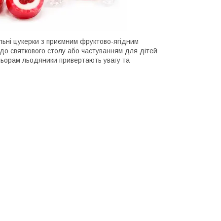
льні цукерки з приємним фруктово-ягідним
до святкового столу або частуванням для дітей
ьорам льодяники привертають увагу та