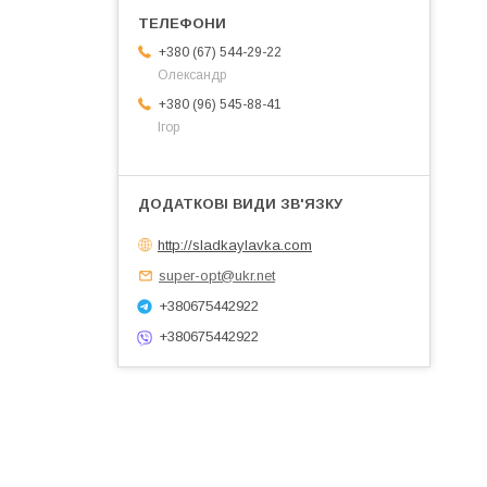
+380 (67) 544-29-22
Олександр
+380 (96) 545-88-41
Ігор
http://sladkaylavka.com
super-opt@ukr.net
+380675442922
+380675442922