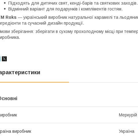
Підходять для дитячих свят, кенді-барів та святкових заходів.
Відмінний варіант для подарунків і компліментів гостям.
ТМ Roks
— український виробник натуральної карамелі та льодяникі
нгредієнти та сучасний дизайн продукції.
мови зберігання: зберігати в сухому прохолодному місці при темпе
иробника.
арактеристики
Основні
иробник
Меркурій
раїна виробник
Україна