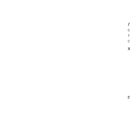
с
т
с