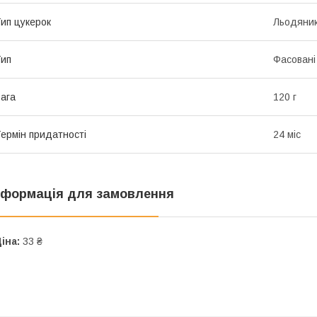
ип цукерок
Льодяни
ип
Фасовані
ага
120 г
ермін придатності
24 міс
нформація для замовлення
іна:
33 ₴