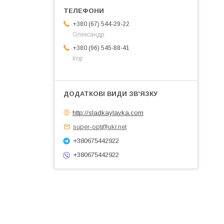
+380 (67) 544-29-22
Олександр
+380 (96) 545-88-41
Ігор
http://sladkaylavka.com
super-opt@ukr.net
+380675442922
+380675442922