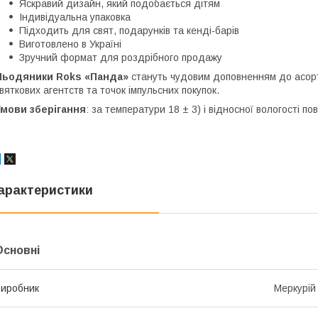
Яскравий дизайн, який подобається дітям
Індивідуальна упаковка
Підходить для свят, подарунків та кенді-барів
Виготовлено в Україні
Зручний формат для роздрібного продажу
Льодяники Roks «Панда»
стануть чудовим доповненням до асорт
вяткових агентств та точок імпульсних покупок.
Умови зберігання
: за температури 18 ± 3) і відносної вологості п
арактеристики
Основні
иробник
Меркурій