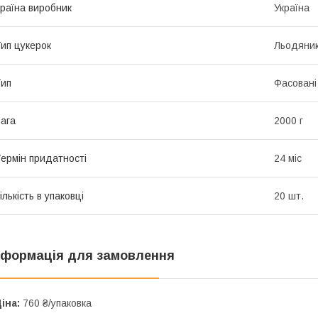
раїна виробник
Україна
ип цукерок
Льодяни
ип
Фасовані
ага
2000 г
ермін придатності
24 міс
ількість в упаковці
20 шт.
нформація для замовлення
іна:
760 ₴/упаковка