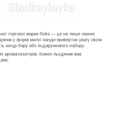
ької торгової марки Roks — це не лише смачні
дяник у формі милої панди привертає увагу своїм
, кенді-бару або подарункового набору.
них ароматизаторів. Кожен льодяник має
дажу.