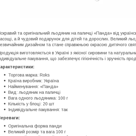
скравий та оригінальний льодяник на паличці «Панда» від українс
асощі, а й чудовий подарунок для дітей та дорослих. Великий льо
езвичайним дизайном та стане справжньою окрасою дитячого свята
родукція виготовляється в Україні з якісної сировини та натураль
ндивідуальне пакування, що забезпечує гігієнічність і зручність про
Характеристики:
Торгова марка: Roks
Країна виробник: Україна
Найменування: «Панда»
Вид: льодяник на паличці
Вага одного льодяника: 100 г
Кількість у блоці: 20 шт
Індивідуальне пакування: так
Переваги:
Оригінальна форма панди
Великий розмір та вага 100 г