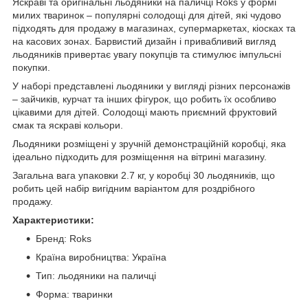
Яскраві та оригінальні льодяники на паличці Roks у формі
милих тваринок – популярні солодощі для дітей, які чудово
підходять для продажу в магазинах, супермаркетах, кіосках та
на касових зонах. Барвистий дизайн і привабливий вигляд
льодяників привертає увагу покупців та стимулює імпульсні
покупки.
У наборі представлені льодяники у вигляді різних персонажів
– зайчиків, курчат та інших фігурок, що робить їх особливо
цікавими для дітей. Солодощі мають приємний фруктовий
смак та яскраві кольори.
Льодяники розміщені у зручній демонстраційній коробці, яка
ідеально підходить для розміщення на вітрині магазину.
Загальна вага упаковки 2.7 кг, у коробці 30 льодяників, що
робить цей набір вигідним варіантом для роздрібного
продажу.
Характеристики:
Бренд: Roks
Країна виробництва: Україна
Тип: льодяники на паличці
Форма: тваринки