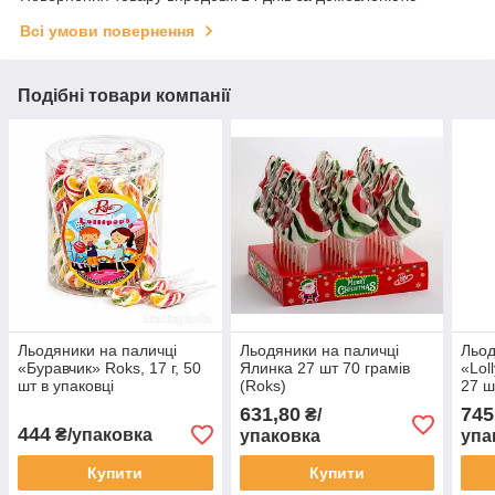
Всі умови повернення
Подібні товари компанії
Льодяники на паличці
Льодяники на паличці
Льод
«Буравчик» Roks, 17 г, 50
Ялинка 27 шт 70 грамів
«Lol
шт в упаковці
(Roks)
27 ш
631,80
745
₴/
444
₴/упаковка
упаковка
упа
Купити
Купити