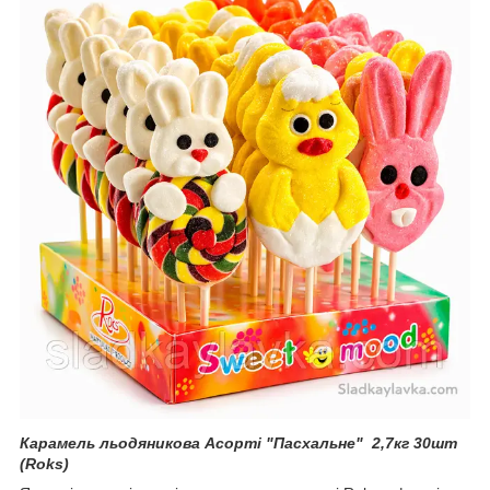
Карамель льодяникова Асорті "Пасхальне" 2,7кг 30шт
(Roks)