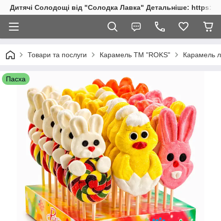
Дитячі Солодощі від "Солодка Лавка" Детальніше: https://s
Товари та послуги
Карамель ТМ "ROKS"
Карамель л
Пасха