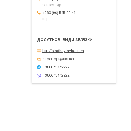
Олександр
+380 (96) 545-88-41
Ігор
http://sladkaylavka.com
super-opt@ukr.net
+380675442922
+380675442922