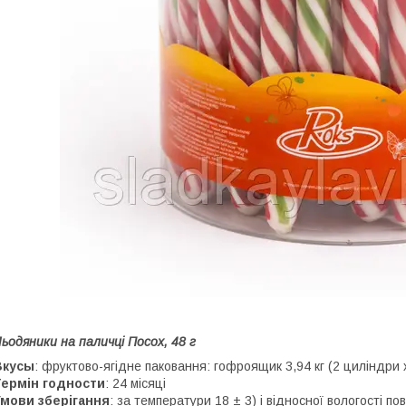
ьодяники на паличці Посох, 48 г
Вкусы
: фруктово-ягідне паковання: гофроящик 3,94 кг (2 циліндри 
Термін
годности
: 24 місяці
Умови зберігання
: за температури 18 ± 3) і відносної вологості п