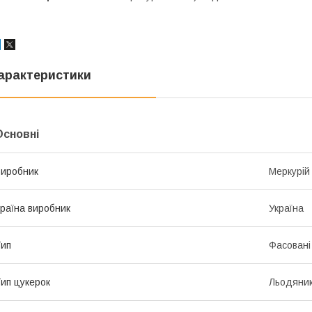
арактеристики
Основні
иробник
Меркурій
раїна виробник
Україна
ип
Фасовані
ип цукерок
Льодяни