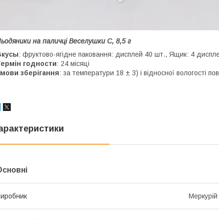
ьодяники на паличці Веселушки С, 8,5 г
Вкусы
: фруктово-ягідне паковання: дисплей 40 шт., Ящик: 4 диспле
Термін
годности
: 24 місяці
Умови зберігання
: за температури 18 ± 3) і відносної вологості п
арактеристики
Основні
иробник
Меркурій