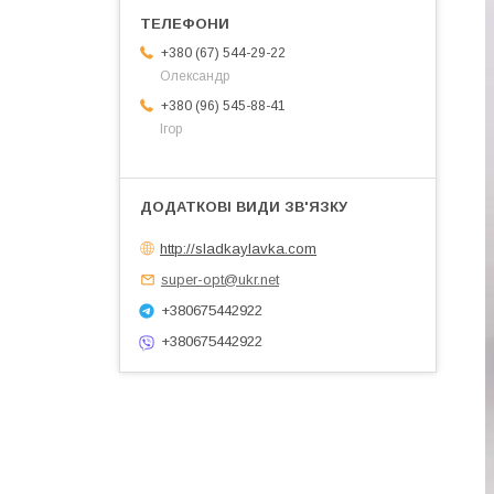
+380 (67) 544-29-22
Олександр
+380 (96) 545-88-41
Ігор
http://sladkaylavka.com
super-opt@ukr.net
+380675442922
+380675442922