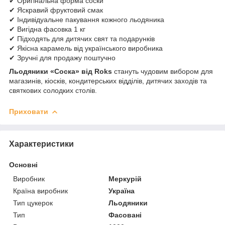
✔ Оригінальна форма соски
✔ Яскравий фруктовий смак
✔ Індивідуальне пакування кожного льодяника
✔ Вигідна фасовка 1 кг
✔ Підходять для дитячих свят та подарунків
✔ Якісна карамель від українського виробника
✔ Зручні для продажу поштучно
Льодяники «Соска» від Roks
стануть чудовим вибором для
магазинів, кіосків, кондитерських відділів, дитячих заходів та
святкових солодких столів.
Приховати
Характеристики
Основні
Виробник
Меркурій
Країна виробник
Україна
Тип цукерок
Льодяники
Тип
Фасовані