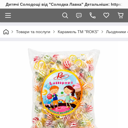
Дитячі Солодощі від "Солодка Лавка" Детальніше: https://s
Товари та послуги
Карамель ТМ "ROKS"
Льодяники «