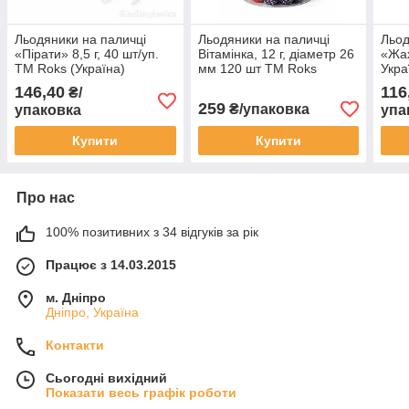
Льодяники на паличці
Льодяники на паличці
Льод
«Пірати» 8,5 г, 40 шт/уп.
Вітамінка, 12 г, діаметр 26
«Жах
ТМ Roks (Україна)
мм 120 шт ТМ Roks
Укра
146,40
116
₴/
259
₴/упаковка
упаковка
упа
Купити
Купити
Про нас
100% позитивних з 34 відгуків за рік
Працює з 14.03.2015
м. Дніпро
Дніпро, Україна
Контакти
Сьогодні вихідний
Показати весь графік роботи