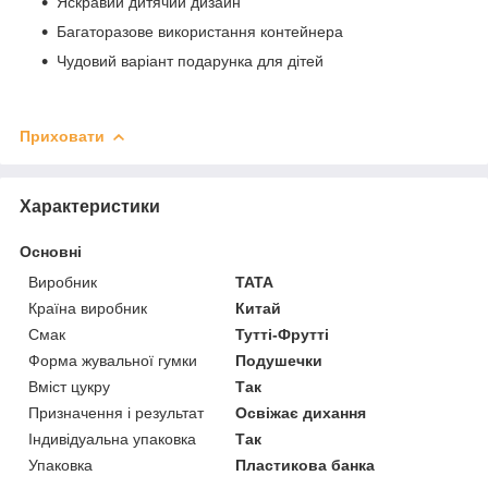
Яскравий дитячий дизайн
Багаторазове використання контейнера
Чудовий варіант подарунка для дітей
Приховати
Характеристики
Основні
Виробник
TATA
Країна виробник
Китай
Смак
Тутті-Фрутті
Форма жувальної гумки
Подушечки
Вміст цукру
Так
Призначення і результат
Освіжає дихання
Індивідуальна упаковка
Так
Упаковка
Пластикова банка