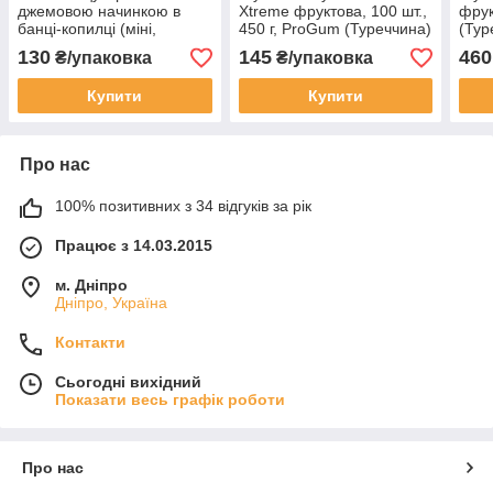
джемовою начинкою в
Xtreme фруктова, 100 шт.,
фрук
банці-копилці (міні,
450 г, ProGum (Туреччина)
(Тур
Зайчик), 50 шт × 2
130
145
460
₴/упаковка
₴/упаковка
г(Profisa)
Купити
Купити
Про нас
100% позитивних з 34 відгуків за рік
Працює з 14.03.2015
м. Дніпро
Дніпро, Україна
Контакти
Сьогодні вихідний
Показати весь графік роботи
Про нас