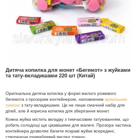
Дитяча копилка для монет «Бегемот» з жуйками
та тату-вкладишами 220 шт (Китай)
Оригінальна дитяча копилка у формі милого рожевого
бегемота з прозорим контейнером, наповненим
жувальною
гумкою
з тату-вкладишами. Це не лише смачний набір для
дітей, але й корисна копилка для зберігання монет.
Кожна жуйка містить вкладку з тимчасовим татуюванням, що
робить солодощі ще цікавішими для малечі. Прозора частина
контейнера дозволяє бачити яскраві жуйки всередині,
створюючи привабливий вигляд товару.