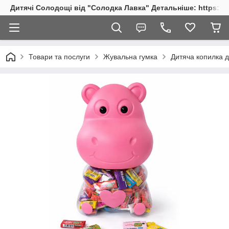
Дитячі Солодощі від "Солодка Лавка" Детальніше: https://s
Товари та послуги
Жувальна гумка
Дитяча копилка д