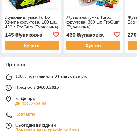
Жувальна гумка Turbo
Жувальна гумка Turbo
Жува
Xtreme фруктова, 100 шт.,
фруктова, 300 шт, ProGum
Egg 
450 г, ProGum (Туреччина)
(Туреччина)
145
460
270
₴/упаковка
₴/упаковка
Купити
Купити
Про нас
100% позитивних з 34 відгуків за рік
Працює з 14.03.2015
м. Дніпро
Дніпро, Україна
Контакти
Сьогодні вихідний
Показати весь графік роботи