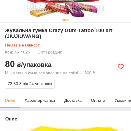
Жувальна гумка Crazy Gum Tattoo 100 шт
(JIUJIUWANG)
Немає в наявності
Код: Ж/Р 026
Опт і роздріб
80
₴/упаковка
Мінімальна сума замовлення на сайті — 300 ₴
72,50 ₴
від 24 упаковок
Опис
Характеристики
Доставка
Оплата
Умови п
Опис