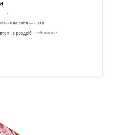
а
лення на сайті — 300 ₴
птом і в роздріб
Код:
Ж/К 027