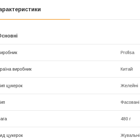
арактеристики
Основні
иробник
Profisa
раїна виробник
Китай
ип цукерок
Желейні
ип
Фасовані
ага
480 г
ид цукерок
Жувальні