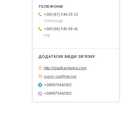
+380 (67) 544-29-22
Олександр
+380 (96) 545-88-41
Ігор
http://sladkaylavka.com
super-opt@ukr.net
+380675442922
+380675442922