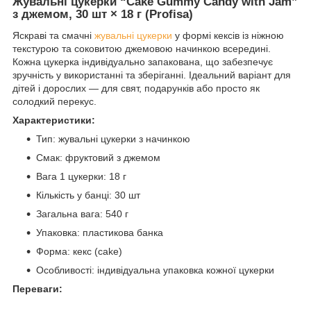
Жувальні цукерки “Cake Gummy Candy with Jam”
з джемом, 30 шт × 18 г (Profisa)
Яскраві та смачні
жувальні цукерки
у формі кексів із ніжною
текстурою та соковитою джемовою начинкою всередині.
Кожна цукерка індивідуально запакована, що забезпечує
зручність у використанні та зберіганні. Ідеальний варіант для
дітей і дорослих — для свят, подарунків або просто як
солодкий перекус.
Характеристики:
Тип: жувальні цукерки з начинкою
Смак: фруктовий з джемом
Вага 1 цукерки: 18 г
Кількість у банці: 30 шт
Загальна вага: 540 г
Упаковка: пластикова банка
Форма: кекс (cake)
Особливості: індивідуальна упаковка кожної цукерки
Переваги: