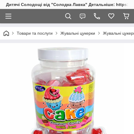
Дитячі Солодощі від "Солодка Лавка" Детальніше: https://s
Товари та послуги
Жувальні цукерки
Жувальні цукерк