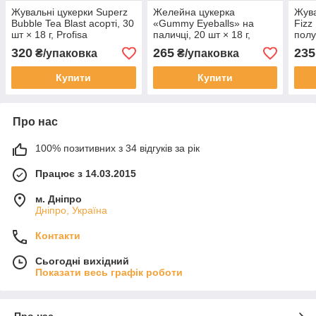
Жувальні цукерки Superz
Желейна цукерка
Жува
Bubble Tea Blast асорті, 30
«Gummy Eyeballs» на
Fizz
шт × 18 г, Profisa
паличці, 20 шт × 18 г,
полу
Profisa
320
265
235
₴/упаковка
₴/упаковка
Купити
Купити
Про нас
100% позитивних з 34 відгуків за рік
Працює з 14.03.2015
м. Дніпро
Дніпро, Україна
Контакти
Сьогодні вихідний
Показати весь графік роботи